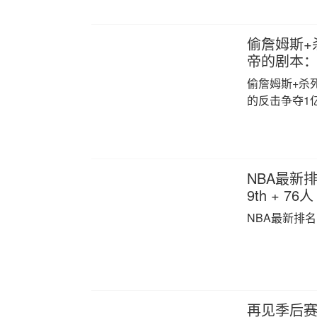
偷詹姆斯+
帝的剧本：
偷詹姆斯+杀
的反击争夺1
NBA最新
9th + 76人
NBA最新排名
再见季后赛