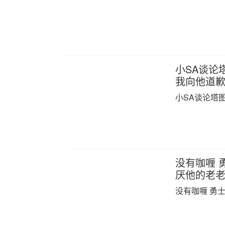
小SA谈论
我向他道
小SA谈论塔
没有咖喱 
厌他的老
没有咖喱 勇