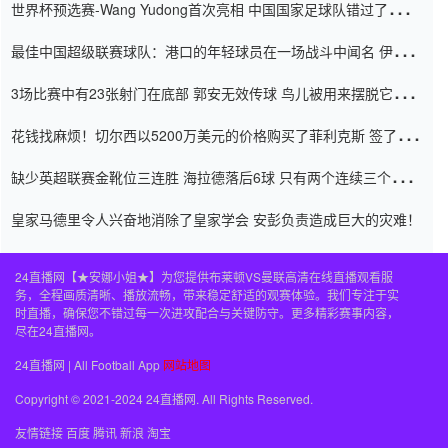
世界杯预选赛-Wang Yudong首次亮相 中国国家足球队错过了世界
杯0-2
最佳中国超级联赛球队：港口的年轻球员在一场战斗中闻名 伊万放
弃了泰桑（Taishan）
3场比赛中有23张射门在底部 郭安无效传球 鸟儿被用来摆脱它
Setien痴迷于三名后卫
花钱找麻烦！切尔西以5200万美元的价格购买了菲利克斯 签了7年
并在半年内租了夏窗口
缺少英超联赛金靴位三连胜 海拉德落后6球 只有两个连续三个连续
三靴
皇家马德里令人兴奋地消除了皇家学会 安彭负责造成巨大的灾难！
24直播网【★安娜小姐★】为您提供布莱顿VS曼联高清在线直播观看服
务，全程画质清晰、播放流畅，带来稳定舒适的观赛体验。我们专注于实
时直播，确保您不错过每一次进攻配合与关键防守。更多精彩赛事内容，
尽在24直播网。
24直播网 | All Football App
网站地图
Copyright © 2021-2024 24直播网. All Rights Reserved.
友情链接
百度
腾讯
新浪
淘宝