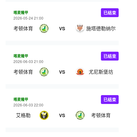
喀麦隆甲
已结束
2026-05-24 21:00
考顿体育
施塔德勒纳尔
VS
喀麦隆甲
已结束
2026-06-03 21:00
考顿体育
尤尼斯堡坊
VS
喀麦隆甲
已结束
2026-06-03 22:00
艾格勒
考顿体育
VS