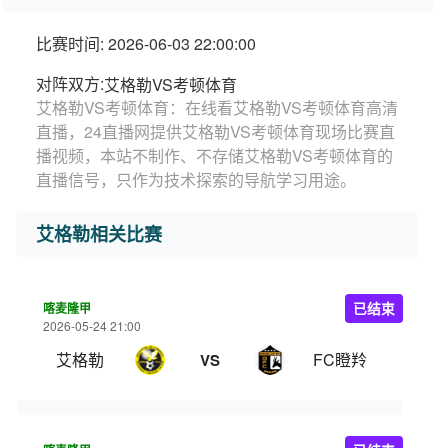
比赛时间: 2026-06-03 22:00:00
对阵双方:
艾格勒VS考顿体育
艾格勒VS考顿体育：在线看艾格勒VS考顿体育高清
直播，24直播网提供艾格勒VS考顿体育现场比赛直
播视频，本站不制作、不存储艾格勒VS考顿体育的
直播信号，只作为技术探索的导航学习用途。
艾格勒相关比赛
喀麦隆甲
已结束
2026-05-24 21:00
艾格勒
FC瞪羚
VS