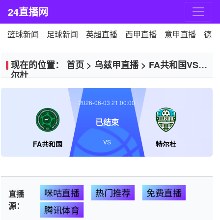
24直播网
篮球新闻
足球新闻
英超直播
西甲直播
意甲直播
德甲
现在的位置：
首页
>
乌兹甲直播
>
FA共和国VS特
尔杜
2026-06-03 21:00:00
已结束
VS
FA共和国
特尔杜
咪咕直播
热门推荐
免费直播
直播
源：
腾讯体育