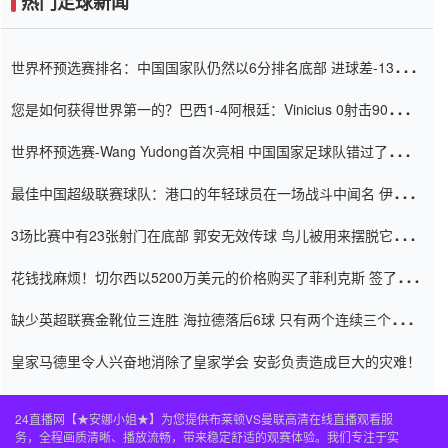
热门足球新闻
世界杯预选赛排名：中国国家队仍然以6分排名底部 进球差-13令人
震惊
您是如何获得世界第一的？巴西1-4阿根廷：Vinicius 0射击90分钟
内
世界杯预选赛-Wang Yudong首次亮相 中国国家足球队错过了世界
杯0-2
最佳中国超级联赛球队：港口的年轻球员在一场战斗中闻名 伊万放
弃了泰桑（Taishan）
3场比赛中有23张射门在底部 郭安无效传球 鸟儿被用来摆脱它
Setien痴迷于三名后卫
花钱找麻烦！切尔西以5200万美元的价格购买了菲利克斯 签了7年
并在半年内租了夏窗口
缺少英超联赛金靴位三连胜 海拉德落后6球 只有两个连续三个连续
三靴
皇家马德里令人兴奋地消除了皇家学会 安彭负责造成巨大的灾难！
24直播网【★安娜小姐★】为您提供布莱顿VS曼联高清在线直播观看服
务，全程画质清晰、播放流畅，带来稳定舒适的观赛体验。我们专注于实