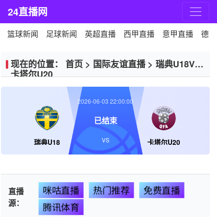
24直播网
篮球新闻
足球新闻
英超直播
西甲直播
意甲直播
德甲
现在的位置：
首页
>
国际友谊直播
>
瑞典U18VS
卡塔尔U20
2026-06-03 22:00:00
已结束
VS
瑞典U18
卡塔尔U20
咪咕直播
热门推荐
免费直播
直播
源：
腾讯体育