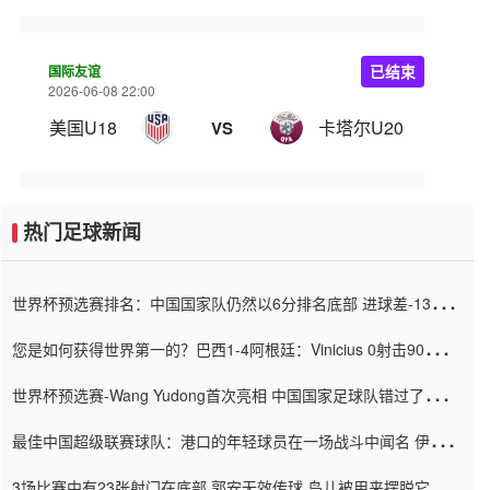
国际友谊
已结束
2026-06-08 22:00
美国U18
卡塔尔U20
VS
热门足球新闻
世界杯预选赛排名：中国国家队仍然以6分排名底部 进球差-13令人
震惊
您是如何获得世界第一的？巴西1-4阿根廷：Vinicius 0射击90分钟
内
世界杯预选赛-Wang Yudong首次亮相 中国国家足球队错过了世界
杯0-2
最佳中国超级联赛球队：港口的年轻球员在一场战斗中闻名 伊万放
弃了泰桑（Taishan）
3场比赛中有23张射门在底部 郭安无效传球 鸟儿被用来摆脱它