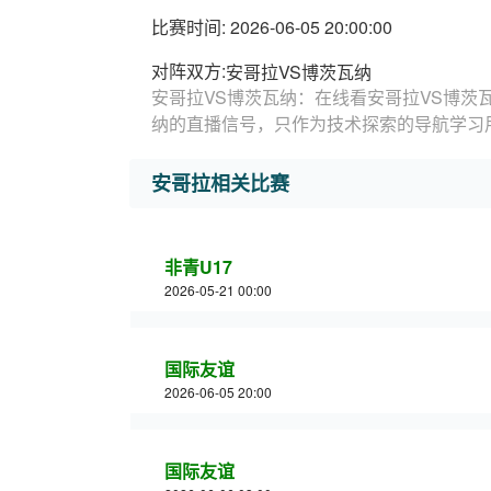
比赛时间: 2026-06-05 20:00:00
对阵双方:
安哥拉VS博茨瓦纳
安哥拉VS博茨瓦纳：在线看安哥拉VS博茨
纳的直播信号，只作为技术探索的导航学习
安哥拉相关比赛
非青U17
2026-05-21 00:00
国际友谊
2026-06-05 20:00
国际友谊