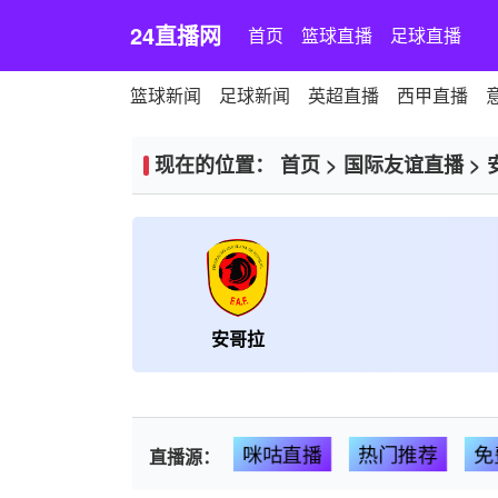
24直播网
首页
篮球直播
足球直播
篮球新闻
足球新闻
英超直播
西甲直播
现在的位置：
首页
>
国际友谊直播
>
安哥拉
咪咕直播
热门推荐
免
直播源：