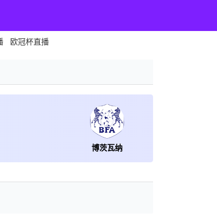
播
欧冠杯直播
博茨瓦纳