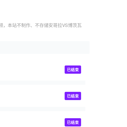
频，本站不制作、不存储安哥拉VS博茨瓦
已结束
已结束
已结束