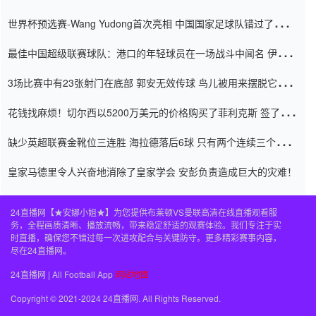
内
世界杯预选赛-Wang Yudong首次亮相 中国国家足球队错过了世界
杯0-2
最佳中国超级联赛球队：港口的年轻球员在一场战斗中闻名 伊万放
弃了泰桑（Taishan）
3场比赛中有23张射门在底部 郭安无效传球 鸟儿被用来摆脱它
Setien痴迷于三名后卫
花钱找麻烦！切尔西以5200万美元的价格购买了菲利克斯 签了7年
并在半年内租了夏窗口
缺少英超联赛金靴位三连胜 海拉德落后6球 只有两个连续三个连续
三靴
皇家马德里令人兴奋地消除了皇家学会 安彭负责造成巨大的灾难！
24直播网【★安娜小姐★】为您提供布莱顿VS曼联高清在线直播观看服
务，全程画质清晰、播放流畅，带来稳定舒适的观赛体验。我们专注于实
时直播，确保您不错过每一次进攻配合与关键防守。更多精彩赛事内容，
尽在24直播网。
24直播网 | All Football App
网站地图
Copyright © 2021-2024 24直播网. All Rights Reserved.