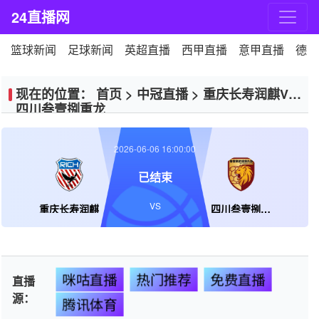
24直播网
篮球新闻
足球新闻
英超直播
西甲直播
意甲直播
德甲
现在的位置：
首页
>
中冠直播
>
重庆长寿润麒VS
四川叁壹捌重龙
2026-06-06 16:00:00
已结束
VS
重庆长寿润麒
四川叁壹捌重龙
咪咕直播
热门推荐
免费直播
直播
源：
腾讯体育