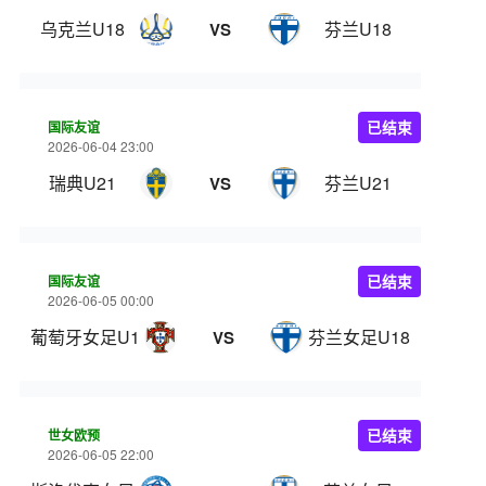
乌克兰U18
芬兰U18
VS
国际友谊
已结束
2026-06-04 23:00
瑞典U21
芬兰U21
VS
国际友谊
已结束
2026-06-05 00:00
葡萄牙女足U18
芬兰女足U18
VS
世女欧预
已结束
2026-06-05 22:00