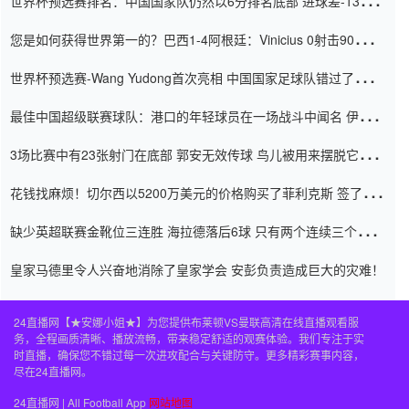
世界杯预选赛排名：中国国家队仍然以6分排名底部 进球差-13令人
震惊
您是如何获得世界第一的？巴西1-4阿根廷：Vinicius 0射击90分钟
内
世界杯预选赛-Wang Yudong首次亮相 中国国家足球队错过了世界
杯0-2
最佳中国超级联赛球队：港口的年轻球员在一场战斗中闻名 伊万放
弃了泰桑（Taishan）
3场比赛中有23张射门在底部 郭安无效传球 鸟儿被用来摆脱它
Setien痴迷于三名后卫
花钱找麻烦！切尔西以5200万美元的价格购买了菲利克斯 签了7年
并在半年内租了夏窗口
缺少英超联赛金靴位三连胜 海拉德落后6球 只有两个连续三个连续
三靴
皇家马德里令人兴奋地消除了皇家学会 安彭负责造成巨大的灾难！
24直播网【★安娜小姐★】为您提供布莱顿VS曼联高清在线直播观看服
务，全程画质清晰、播放流畅，带来稳定舒适的观赛体验。我们专注于实
时直播，确保您不错过每一次进攻配合与关键防守。更多精彩赛事内容，
尽在24直播网。
24直播网 | All Football App
网站地图