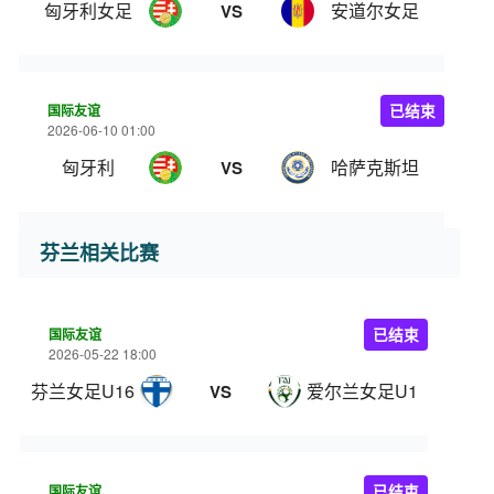
匈牙利女足
安道尔女足
VS
国际友谊
已结束
2026-06-10 01:00
匈牙利
哈萨克斯坦
VS
芬兰相关比赛
国际友谊
已结束
2026-05-22 18:00
芬兰女足U16
爱尔兰女足U16
VS
国际友谊
已结束