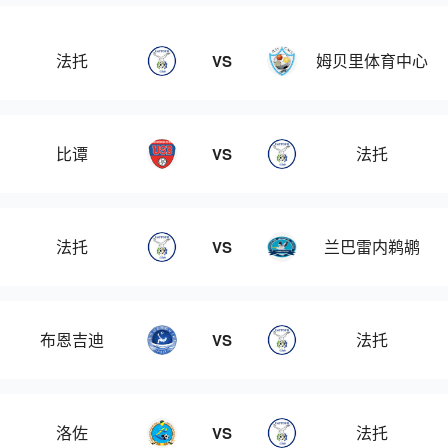
法托
姆贝里体育中心
VS
比谭
法托
VS
法托
兰巴雷内鹈鹕
VS
布恩吉迪
法托
VS
洛佐
法托
VS