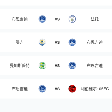
布恩吉迪
法托
VS
曼吉
布恩吉迪
VS
曼加斯普特
布恩吉迪
VS
布恩吉迪
利伯维尔105FC
VS