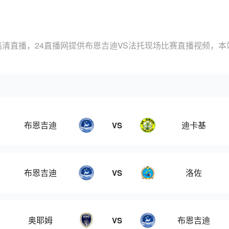
高清直播，24直播网提供布恩吉迪VS法托现场比赛直播视频，本
布恩吉迪
迪卡基
VS
布恩吉迪
洛佐
VS
奥耶姆
布恩吉迪
VS