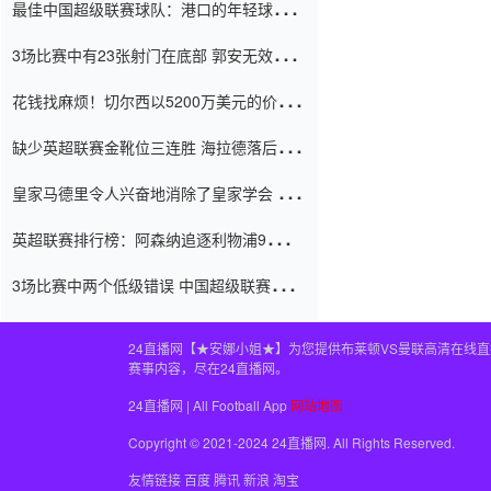
最佳中国超级联赛球队：港口的年轻球员在
一场战斗中闻名 伊万放弃了泰桑
3场比赛中有23张射门在底部 郭安无效传球
（Taishan）
鸟儿被用来摆脱它 Setien痴迷于三名后卫
花钱找麻烦！切尔西以5200万美元的价格
购买了菲利克斯 签了7年 并在半年内租了夏
缺少英超联赛金靴位三连胜 海拉德落后6球
窗口
只有两个连续三个连续三靴
皇家马德里令人兴奋地消除了皇家学会 安
彭负责造成巨大的灾难！
英超联赛排行榜：阿森纳追逐利物浦9分 曼
联连续三件坏事
3场比赛中两个低级错误 中国超级联赛的前
守门员很老 是时候让位了 最好的继任者出
现
24直播网【★安娜小姐★】为您提供布莱顿VS曼联高清在线
赛事内容，尽在24直播网。
24直播网 | All Football App
网站地图
Copyright © 2021-2024 24直播网. All Rights Reserved.
友情链接
百度
腾讯
新浪
淘宝