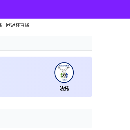
播
欧冠杯直播
法托