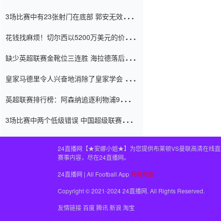
一场战斗中闻名 伊万放弃了泰桑
3场比赛中有23张射门在底部 郭安无效传球
（Taishan）
鸟儿被用来摆脱它 Setien痴迷于三名后卫
花钱找麻烦！切尔西以5200万美元的价格
购买了菲利克斯 签了7年 并在半年内租了夏
缺少英超联赛金靴位三连胜 海拉德落后6球
窗口
只有两个连续三个连续三靴
皇家马德里令人兴奋地消除了皇家学会 安
彭负责造成巨大的灾难！
英超联赛排行榜：阿森纳追逐利物浦9分 曼
联连续三件坏事
3场比赛中两个低级错误 中国超级联赛的前
守门员很老 是时候让位了 最好的继任者出
现
24直播网【★安娜小姐★】为您提供布莱顿VS曼联高清在线
赛事内容，尽在24直播网。
24直播网 | All Football App
网站地图
Copyright © 2021-2024 24直播网. All Rights Reserved.
友情链接
百度
腾讯
新浪
淘宝