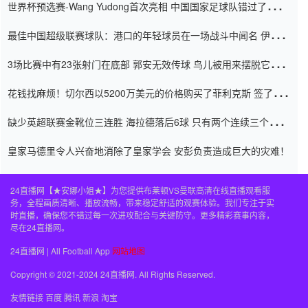
世界杯预选赛-Wang Yudong首次亮相 中国国家足球队错过了世界
杯0-2
最佳中国超级联赛球队：港口的年轻球员在一场战斗中闻名 伊万放
弃了泰桑（Taishan）
3场比赛中有23张射门在底部 郭安无效传球 鸟儿被用来摆脱它
Setien痴迷于三名后卫
花钱找麻烦！切尔西以5200万美元的价格购买了菲利克斯 签了7年
并在半年内租了夏窗口
缺少英超联赛金靴位三连胜 海拉德落后6球 只有两个连续三个连续
三靴
皇家马德里令人兴奋地消除了皇家学会 安彭负责造成巨大的灾难！
24直播网【★安娜小姐★】为您提供布莱顿VS曼联高清在线直播观看服
务，全程画质清晰、播放流畅，带来稳定舒适的观赛体验。我们专注于实
时直播，确保您不错过每一次进攻配合与关键防守。更多精彩赛事内容，
尽在24直播网。
24直播网 | All Football App
网站地图
Copyright © 2021-2024 24直播网. All Rights Reserved.
友情链接
百度
腾讯
新浪
淘宝