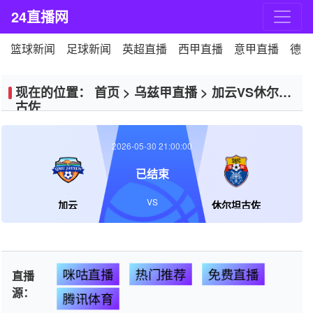
24直播网
篮球新闻
足球新闻
英超直播
西甲直播
意甲直播
德甲
现在的位置：
首页
>
乌兹甲直播
>
加云VS休尔坦
古佐
2026-05-30 21:00:00
已结束
VS
加云
休尔坦古佐
咪咕直播
热门推荐
免费直播
直播
源：
腾讯体育