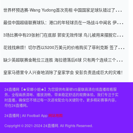
内
世界杯预选赛-Wang Yudong首次亮相 中国国家足球队错过了世界
杯0-2
最佳中国超级联赛球队：港口的年轻球员在一场战斗中闻名 伊万放
弃了泰桑（Taishan）
3场比赛中有23张射门在底部 郭安无效传球 鸟儿被用来摆脱它
Setien痴迷于三名后卫
花钱找麻烦！切尔西以5200万美元的价格购买了菲利克斯 签了7年
并在半年内租了夏窗口
缺少英超联赛金靴位三连胜 海拉德落后6球 只有两个连续三个连续
三靴
皇家马德里令人兴奋地消除了皇家学会 安彭负责造成巨大的灾难！
24直播网【★安娜小姐★】为您提供布莱顿VS曼联高清在线直播观看服
务，全程画质清晰、播放流畅，带来稳定舒适的观赛体验。我们专注于实
时直播，确保您不错过每一次进攻配合与关键防守。更多精彩赛事内容，
尽在24直播网。
24直播网 | All Football App
网站地图
Copyright © 2021-2024 24直播网. All Rights Reserved.