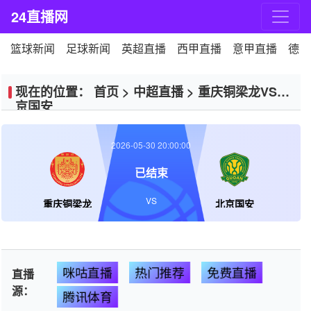
24直播网
篮球新闻
足球新闻
英超直播
西甲直播
意甲直播
德甲
现在的位置：
首页
>
中超直播
>
重庆铜梁龙VS北
京国安
2026-05-30 20:00:00
已结束
VS
重庆铜梁龙
北京国安
咪咕直播
热门推荐
免费直播
直播
源：
腾讯体育