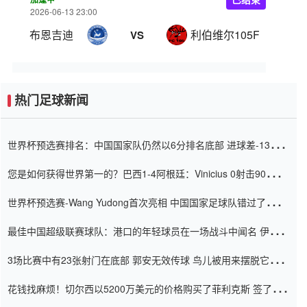
2026-06-13 23:00
布恩吉迪
利伯维尔105FC
VS
热门足球新闻
世界杯预选赛排名：中国国家队仍然以6分排名底部 进球差-13令人
震惊
您是如何获得世界第一的？巴西1-4阿根廷：Vinicius 0射击90分钟
内
世界杯预选赛-Wang Yudong首次亮相 中国国家足球队错过了世界
杯0-2
最佳中国超级联赛球队：港口的年轻球员在一场战斗中闻名 伊万放
弃了泰桑（Taishan）
3场比赛中有23张射门在底部 郭安无效传球 鸟儿被用来摆脱它
Setien痴迷于三名后卫
花钱找麻烦！切尔西以5200万美元的价格购买了菲利克斯 签了7年
并在半年内租了夏窗口