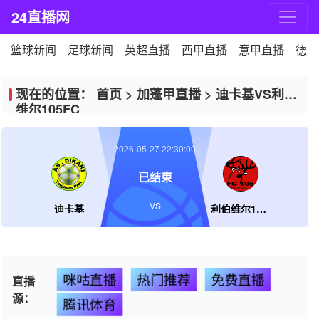
24直播网
篮球新闻
足球新闻
英超直播
西甲直播
意甲直播
德甲
现在的位置：
首页
>
加蓬甲直播
>
迪卡基VS利伯
维尔105FC
2026-05-27 22:30:00
已结束
VS
迪卡基
利伯维尔105FC
咪咕直播
热门推荐
免费直播
直播
源：
腾讯体育