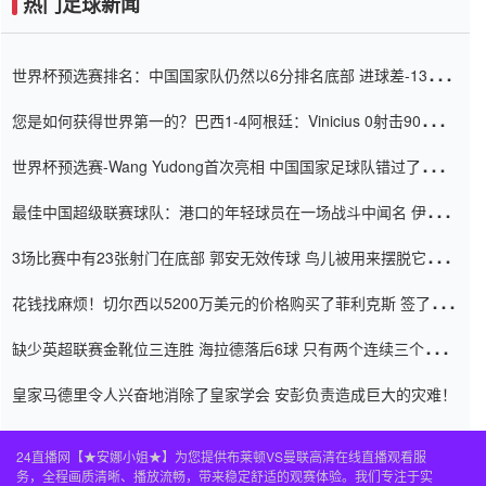
热门足球新闻
世界杯预选赛排名：中国国家队仍然以6分排名底部 进球差-13令人
震惊
您是如何获得世界第一的？巴西1-4阿根廷：Vinicius 0射击90分钟
内
世界杯预选赛-Wang Yudong首次亮相 中国国家足球队错过了世界
杯0-2
最佳中国超级联赛球队：港口的年轻球员在一场战斗中闻名 伊万放
弃了泰桑（Taishan）
3场比赛中有23张射门在底部 郭安无效传球 鸟儿被用来摆脱它
Setien痴迷于三名后卫
花钱找麻烦！切尔西以5200万美元的价格购买了菲利克斯 签了7年
并在半年内租了夏窗口
缺少英超联赛金靴位三连胜 海拉德落后6球 只有两个连续三个连续
三靴
皇家马德里令人兴奋地消除了皇家学会 安彭负责造成巨大的灾难！
24直播网【★安娜小姐★】为您提供布莱顿VS曼联高清在线直播观看服
务，全程画质清晰、播放流畅，带来稳定舒适的观赛体验。我们专注于实