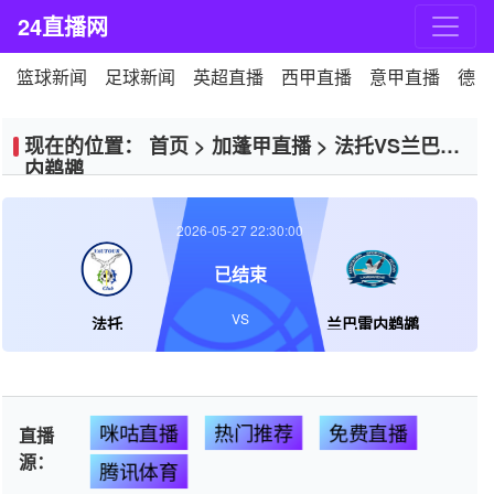
24直播网
篮球新闻
足球新闻
英超直播
西甲直播
意甲直播
德甲
现在的位置：
首页
>
加蓬甲直播
>
法托VS兰巴雷
内鹈鹕
2026-05-27 22:30:00
已结束
VS
法托
兰巴雷内鹈鹕
咪咕直播
热门推荐
免费直播
直播
源：
腾讯体育