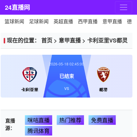
24直播网
篮球新闻
足球新闻
英超直播
西甲直播
意甲直播
德甲
现在的位置：
首页
>
意甲直播
>
卡利亚里VS都灵
2026-05-18 02:45:00
已结束
VS
卡利亚里
都灵
咪咕直播
热门推荐
免费直播
直播
源：
腾讯体育