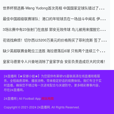
内
世界杯预选赛-Wang Yudong首次亮相 中国国家足球队错过了世界
杯0-2
最佳中国超级联赛球队：港口的年轻球员在一场战斗中闻名 伊万放
弃了泰桑（Taishan）
3场比赛中有23张射门在底部 郭安无效传球 鸟儿被用来摆脱它
Setien痴迷于三名后卫
花钱找麻烦！切尔西以5200万美元的价格购买了菲利克斯 签了7年
并在半年内租了夏窗口
缺少英超联赛金靴位三连胜 海拉德落后6球 只有两个连续三个连续
三靴
皇家马德里令人兴奋地消除了皇家学会 安彭负责造成巨大的灾难！
24直播网【★安娜小姐★】为您提供布莱顿VS曼联高清在线直播观看服
务，全程画质清晰、播放流畅，带来稳定舒适的观赛体验。我们专注于实
时直播，确保您不错过每一次进攻配合与关键防守。更多精彩赛事内容，
尽在24直播网。
24直播网 | All Football App
网站地图
Copyright © 2021-2024 24直播网. All Rights Reserved.