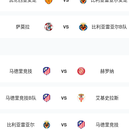
VS
萨莫拉
比利亚雷亚尔B队
VS
马德里竞技
赫罗纳
VS
马德里竞技B队
艾基史拉斯
VS
比利亚雷亚尔
马德里竞技
VS