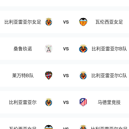
比利亚雷亚尔女足
瓦伦西亚女足
VS
桑鲁玖诺
比利亚雷亚尔B队
VS
莱万特B队
比利亚雷亚尔C队
VS
比利亚雷亚尔
马德里竞技
VS
瓦伦西亚女足
比利亚雷亚尔女足