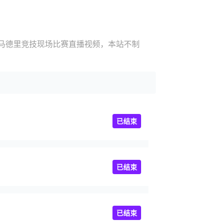
S马德里竞技现场比赛直播视频，本站不制
已结束
已结束
已结束