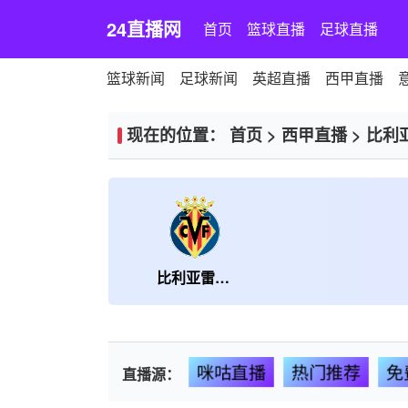
24直播网
首页
篮球直播
足球直播
篮球新闻
足球新闻
英超直播
西甲直播
现在的位置：
首页
>
西甲直播
>
比利
比利亚雷亚尔
咪咕直播
热门推荐
免
直播源：