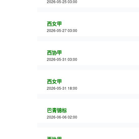
2026-05-25 03:00
西女甲
2026-05-27 03:00
西协甲
2026-05-31 03:00
西女甲
2026-05-31 18:00
巴青锦标
2026-06-06 02:00