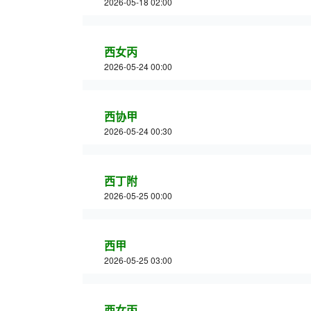
2026-05-18 02:00
西女丙
2026-05-24 00:00
西协甲
2026-05-24 00:30
西丁附
2026-05-25 00:00
西甲
2026-05-25 03:00
西女丙