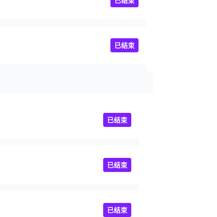
已结束
已结束
已结束
已结束
已结束