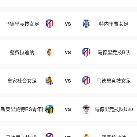
马德里竞技女足
特内里费女足
VS
蓬费拉迪纳
马德里竞技B队
VS
皇家社会女足
马德里竞技女足
VS
新奥里藏特RS青年队
马德里竞技队U20
VS