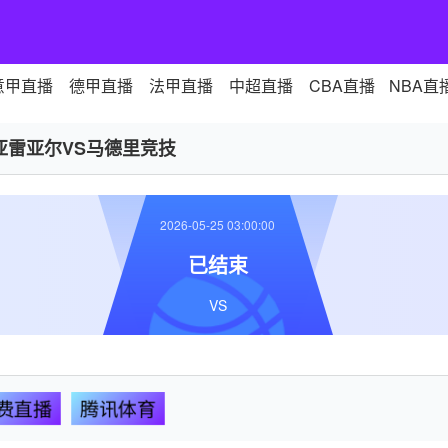
意甲直播
德甲直播
法甲直播
中超直播
CBA直播
NBA直
亚雷亚尔VS马德里竞技
2026-05-25 03:00:00
已结束
VS
费直播
腾讯体育