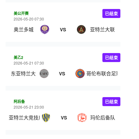
美公开赛
已结束
2026-05-20 07:30
奥兰多城
亚特兰大联
VS
美乙2
已结束
2026-05-21 07:30
东亚特兰大
哥伦布联合足球俱乐部
VS
阿后备
已结束
2026-05-21 23:00
亚特兰大竞技后备队
玛伦后备队
VS