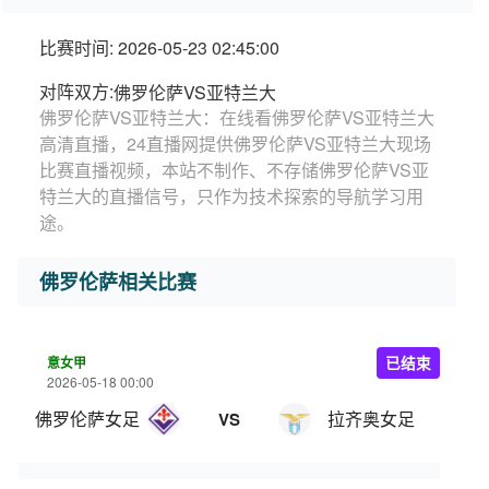
比赛时间: 2026-05-23 02:45:00
对阵双方:
佛罗伦萨VS亚特兰大
佛罗伦萨VS亚特兰大：在线看佛罗伦萨VS亚特兰大
高清直播，24直播网提供佛罗伦萨VS亚特兰大现场
比赛直播视频，本站不制作、不存储佛罗伦萨VS亚
特兰大的直播信号，只作为技术探索的导航学习用
途。
佛罗伦萨相关比赛
意女甲
已结束
2026-05-18 00:00
佛罗伦萨女足
拉齐奥女足
VS