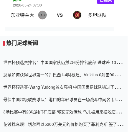
2026-05-24 07:30
东亚特兰大
多坦联队
VS
热门足球新闻
世界杯预选赛排名：中国国家队仍然以6分排名底部 进球差-13令人
震惊
您是如何获得世界第一的？巴西1-4阿根廷：Vinicius 0射击90分钟
内
世界杯预选赛-Wang Yudong首次亮相 中国国家足球队错过了世界
杯0-2
最佳中国超级联赛球队：港口的年轻球员在一场战斗中闻名 伊万放
弃了泰桑（Taishan）
3场比赛中有23张射门在底部 郭安无效传球 鸟儿被用来摆脱它
Setien痴迷于三名后卫
花钱找麻烦！切尔西以5200万美元的价格购买了菲利克斯 签了7年
并在半年内租了夏窗口