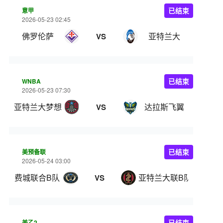
意甲
已结束
2026-05-23 02:45
佛罗伦萨
亚特兰大
VS
WNBA
已结束
2026-05-23 07:30
亚特兰大梦想
达拉斯飞翼
VS
美预备联
已结束
2026-05-24 03:00
费城联合B队
亚特兰大联B队
VS
美乙2
已结束