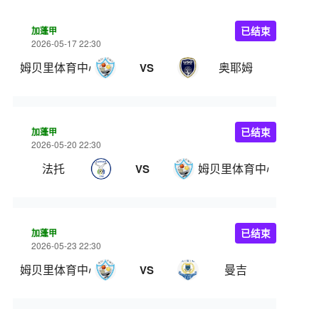
加蓬甲
已结束
2026-05-17 22:30
姆贝里体育中心
奥耶姆
VS
加蓬甲
已结束
2026-05-20 22:30
法托
姆贝里体育中心
VS
加蓬甲
已结束
2026-05-23 22:30
姆贝里体育中心
曼吉
VS