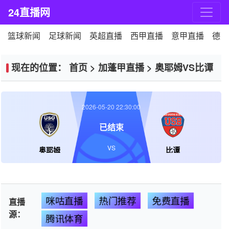
24直播网
篮球新闻
足球新闻
英超直播
西甲直播
意甲直播
德甲
现在的位置：
首页
>
加蓬甲直播
>
奥耶姆VS比谭
2026-05-20 22:30:00
已结束
VS
奥耶姆
比谭
咪咕直播
热门推荐
免费直播
直播
源：
腾讯体育