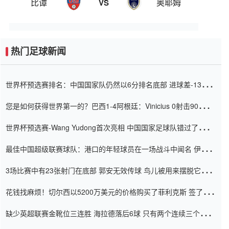
比谭
奥耶姆
VS
热门足球新闻
世界杯预选赛排名：中国国家队仍然以6分排名底部 进球差-13令人
震惊
您是如何获得世界第一的？巴西1-4阿根廷：Vinicius 0射击90分钟
内
世界杯预选赛-Wang Yudong首次亮相 中国国家足球队错过了世界
杯0-2
最佳中国超级联赛球队：港口的年轻球员在一场战斗中闻名 伊万放
弃了泰桑（Taishan）
3场比赛中有23张射门在底部 郭安无效传球 鸟儿被用来摆脱它
Setien痴迷于三名后卫
花钱找麻烦！切尔西以5200万美元的价格购买了菲利克斯 签了7年
并在半年内租了夏窗口
缺少英超联赛金靴位三连胜 海拉德落后6球 只有两个连续三个连续
三靴