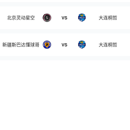
北京灵动星空
大连桐哲
VS
新疆斯巴达懂球哥
大连桐哲
VS