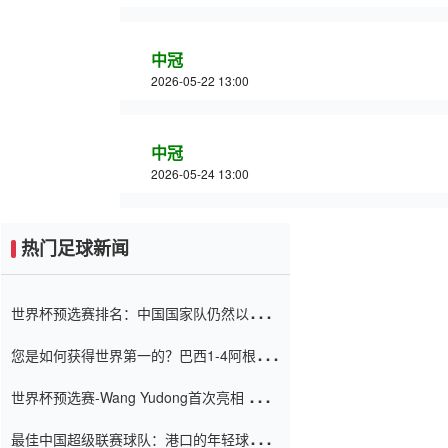
中冠
2026-05-22 13:00
中冠
2026-05-24 13:00
热门足球新闻
世界杯预选赛排名：中国国家队仍然以6分
排名底部 进球差-13令人震惊
您是如何获得世界第一的？巴西1-4阿根
廷：Vinicius 0射击90分钟内
世界杯预选赛-Wang Yudong首次亮相 中国
国家足球队错过了世界杯0-2
最佳中国超级联赛球队：港口的年轻球员在