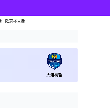
播
欧冠杯直播
大连桐哲