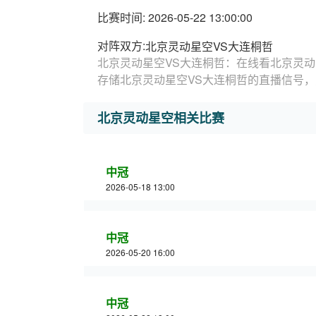
比赛时间: 2026-05-22 13:00:00
对阵双方:
北京灵动星空VS大连桐哲
北京灵动星空VS大连桐哲：在线看北京灵动
存储北京灵动星空VS大连桐哲的直播信号
北京灵动星空相关比赛
中冠
2026-05-18 13:00
中冠
2026-05-20 16:00
中冠