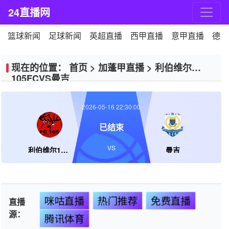
24直播网
篮球新闻
足球新闻
英超直播
西甲直播
意甲直播
德甲
现在的位置：
首页
>
加蓬甲直播
>
利伯维尔
105FCVS曼吉
2026-05-16 22:30:00
已结束
VS
利伯维尔105FC
曼吉
咪咕直播
热门推荐
免费直播
直播
源：
腾讯体育