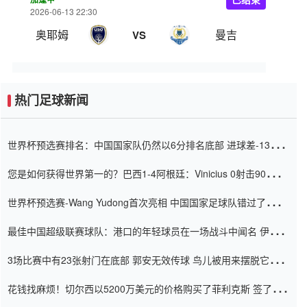
2026-06-13 22:30
奥耶姆
曼吉
VS
热门足球新闻
世界杯预选赛排名：中国国家队仍然以6分排名底部 进球差-13令人
震惊
您是如何获得世界第一的？巴西1-4阿根廷：Vinicius 0射击90分钟
内
世界杯预选赛-Wang Yudong首次亮相 中国国家足球队错过了世界
杯0-2
最佳中国超级联赛球队：港口的年轻球员在一场战斗中闻名 伊万放
弃了泰桑（Taishan）
3场比赛中有23张射门在底部 郭安无效传球 鸟儿被用来摆脱它
Setien痴迷于三名后卫
花钱找麻烦！切尔西以5200万美元的价格购买了菲利克斯 签了7年
并在半年内租了夏窗口