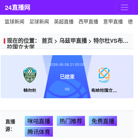
24直播网
篮球新闻
足球新闻
英超直播
西甲直播
意甲直播
德甲
现在的位置：
首页
>
乌兹甲直播
>
特尔杜VS布哈
拉国立大学
2026-06-08 21:00:00
已结束
VS
特尔杜
布哈拉国立大学
咪咕直播
热门推荐
免费直播
直播
源：
腾讯体育