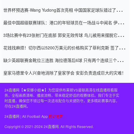
内
世界杯预选赛-Wang Yudong首次亮相 中国国家足球队错过了世界
杯0-2
最佳中国超级联赛球队：港口的年轻球员在一场战斗中闻名 伊万放
弃了泰桑（Taishan）
3场比赛中有23张射门在底部 郭安无效传球 鸟儿被用来摆脱它
Setien痴迷于三名后卫
花钱找麻烦！切尔西以5200万美元的价格购买了菲利克斯 签了7年
并在半年内租了夏窗口
缺少英超联赛金靴位三连胜 海拉德落后6球 只有两个连续三个连续
三靴
皇家马德里令人兴奋地消除了皇家学会 安彭负责造成巨大的灾难！
24直播网【★安娜小姐★】为您提供布莱顿VS曼联高清在线直播观看服
务，全程画质清晰、播放流畅，带来稳定舒适的观赛体验。我们专注于实
时直播，确保您不错过每一次进攻配合与关键防守。更多精彩赛事内容，
尽在24直播网。
24直播网 | All Football App
网站地图
Copyright © 2021-2024 24直播网. All Rights Reserved.