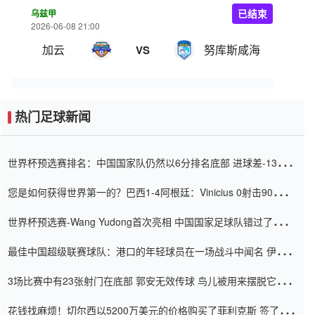
乌兹甲
已结束
2026-06-08 21:00
加云
努库斯咸海
VS
热门足球新闻
世界杯预选赛排名：中国国家队仍然以6分排名底部 进球差-13令人
震惊
您是如何获得世界第一的？巴西1-4阿根廷：Vinicius 0射击90分钟
内
世界杯预选赛-Wang Yudong首次亮相 中国国家足球队错过了世界
杯0-2
最佳中国超级联赛球队：港口的年轻球员在一场战斗中闻名 伊万放
弃了泰桑（Taishan）
3场比赛中有23张射门在底部 郭安无效传球 鸟儿被用来摆脱它
Setien痴迷于三名后卫
花钱找麻烦！切尔西以5200万美元的价格购买了菲利克斯 签了7年