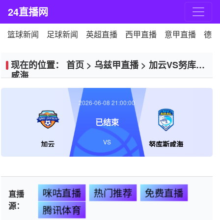
24直播网
篮球新闻
足球新闻
英超直播
西甲直播
意甲直播
德甲
现在的位置：
首页
>
乌兹甲直播
>
加云VS努库斯
咸海
2026-06-08 21:00:00
已结束
VS
加云
努库斯咸海
咪咕直播
热门推荐
免费直播
直播
源：
腾讯体育