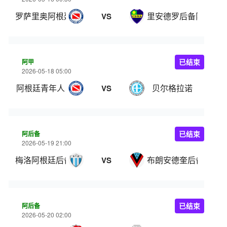
罗萨里奥阿根廷后备队
里安德罗后备队
VS
阿甲
已结束
2026-05-18 05:00
阿根廷青年人
贝尔格拉诺
VS
阿后备
已结束
2026-05-19 21:00
梅洛阿根廷后备队
布朗安德奎后备队
VS
阿后备
已结束
2026-05-20 02:00