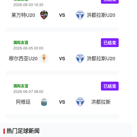
2026-06-03 16:30
莱万特U20
洪都拉斯U20
VS
国际友谊
已结束
2026-06-05 00:00
穆尔西亚U20
洪都拉斯U20
VS
国际友谊
已结束
2026-06-07 08:00
阿根廷
洪都拉斯
VS
热门足球新闻