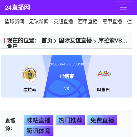
24直播网
篮球新闻
足球新闻
英超直播
西甲直播
意甲直播
德甲
现在的位置：
首页
>
国际友谊直播
>
库拉索VS阿
鲁巴
2026-06-07 08:00:00
已结束
VS
库拉索
阿鲁巴
咪咕直播
热门推荐
免费直播
直播
源：
腾讯体育