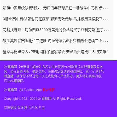
杯0-2
最佳中国超级联赛球队：港口的年轻球员在一场战斗中闻名 伊万放
弃了泰桑（Taishan）
3场比赛中有23张射门在底部 郭安无效传球 鸟儿被用来摆脱它
Setien痴迷于三名后卫
花钱找麻烦！切尔西以5200万美元的价格购买了菲利克斯 签了7年
并在半年内租了夏窗口
缺少英超联赛金靴位三连胜 海拉德落后6球 只有两个连续三个连续
三靴
皇家马德里令人兴奋地消除了皇家学会 安彭负责造成巨大的灾难！
24直播网【★安娜小姐★】为您提供布莱顿VS曼联高清在线直播观看服
务，全程画质清晰、播放流畅，带来稳定舒适的观赛体验。我们专注于实
时直播，确保您不错过每一次进攻配合与关键防守。更多精彩赛事内容，
尽在24直播网。
24直播网 | All Football App
网站地图
Copyright © 2021-2024 24直播网. All Rights Reserved.
友情链接
百度
腾讯
新浪
淘宝