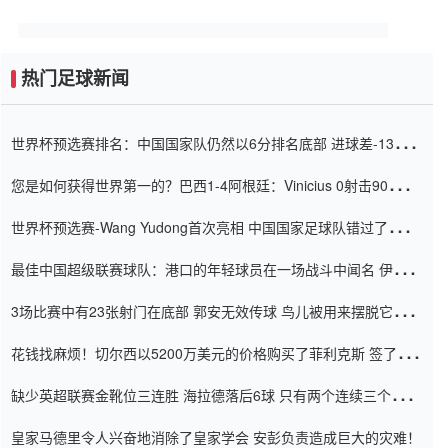
热门足球新闻
世界杯预选赛排名：中国国家队仍然以6分排名底部 进球差-13令人
震惊
您是如何获得世界第一的？巴西1-4阿根廷：Vinicius 0射击90分钟
内
世界杯预选赛-Wang Yudong首次亮相 中国国家足球队错过了世界
杯0-2
最佳中国超级联赛球队：港口的年轻球员在一场战斗中闻名 伊万放
弃了泰桑（Taishan）
3场比赛中有23张射门在底部 郭安无效传球 鸟儿被用来摆脱它
Setien痴迷于三名后卫
花钱找麻烦！切尔西以5200万美元的价格购买了菲利克斯 签了7年
并在半年内租了夏窗口
缺少英超联赛金靴位三连胜 海拉德落后6球 只有两个连续三个连续
三靴
皇家马德里令人兴奋地消除了皇家学会 安彭负责造成巨大的灾难！