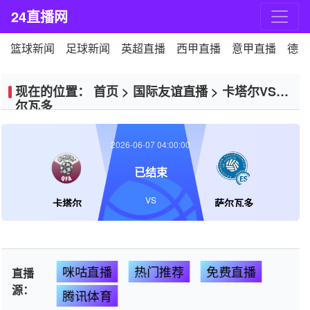
24直播网
篮球新闻
足球新闻
英超直播
西甲直播
意甲直播
德甲
现在的位置：
首页
>
国际友谊直播
>
卡塔尔VS萨
尔瓦多
2026-06-07 04:00:00
已结束
VS
卡塔尔
萨尔瓦多
咪咕直播
热门推荐
免费直播
直播
源：
腾讯体育