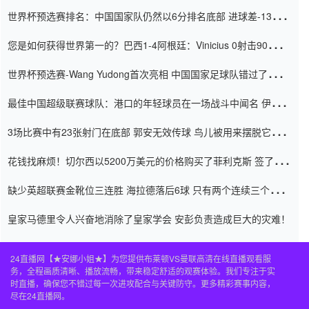
世界杯预选赛排名：中国国家队仍然以6分排名底部 进球差-13令人
震惊
您是如何获得世界第一的？巴西1-4阿根廷：Vinicius 0射击90分钟
内
世界杯预选赛-Wang Yudong首次亮相 中国国家足球队错过了世界
杯0-2
最佳中国超级联赛球队：港口的年轻球员在一场战斗中闻名 伊万放
弃了泰桑（Taishan）
3场比赛中有23张射门在底部 郭安无效传球 鸟儿被用来摆脱它
Setien痴迷于三名后卫
花钱找麻烦！切尔西以5200万美元的价格购买了菲利克斯 签了7年
并在半年内租了夏窗口
缺少英超联赛金靴位三连胜 海拉德落后6球 只有两个连续三个连续
三靴
皇家马德里令人兴奋地消除了皇家学会 安彭负责造成巨大的灾难！
24直播网【★安娜小姐★】为您提供布莱顿VS曼联高清在线直播观看服
务，全程画质清晰、播放流畅，带来稳定舒适的观赛体验。我们专注于实
时直播，确保您不错过每一次进攻配合与关键防守。更多精彩赛事内容，
尽在24直播网。