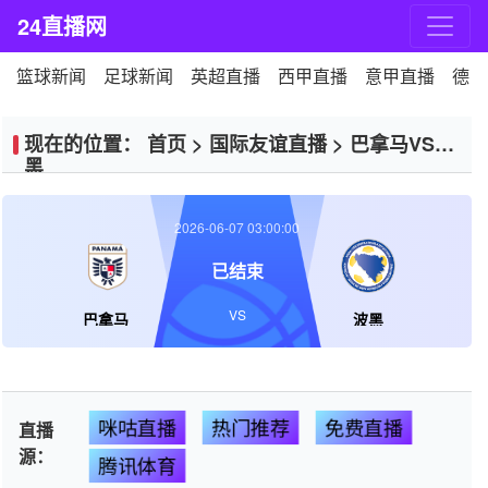
24直播网
篮球新闻
足球新闻
英超直播
西甲直播
意甲直播
德甲
现在的位置：
首页
>
国际友谊直播
>
巴拿马VS波
黑
2026-06-07 03:00:00
已结束
VS
巴拿马
波黑
咪咕直播
热门推荐
免费直播
直播
源：
腾讯体育