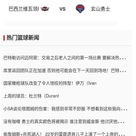
巴西兰维瓦领航
玄山勇士
VS
热门篮球新闻
巴特勒访问迈阿密：交易之后老人之间的第一场比赛 要解决热情的
怨恨
库里返回团队正在加速 否则他可能会在下一天回到场地！巴特勒迈
阿密的纸牌游戏引起了人们的关注
国家橄榄球队改变了令人惊叹的阵型！伊万（Ivan
上周的球员：杜兰特（Durant
小SA谈论塔图姆的伤害：我感到非常不舒服 不想看到这些我向他
道歉
没有咖喱 勇士的真实颜色将被揭示 谁注意到威金斯 他讨厌他的老
老板
偷詹姆斯+杀死湖人！ 22岁的雷霆遗弃儿子上演了一个上帝的剧