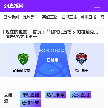
24直播网
篮球新闻
足球新闻
英超直播
西甲直播
意甲直播
德甲
现在的位置：
首页
>
菲MPBL直播
>
帕拉纳克爱
国者VS玄山勇士
2026-06-06 16:00:00
已结束
VS
帕拉纳克爱国者
玄山勇士
咪咕直播
热门推荐
免费直播
直播
源：
腾讯体育