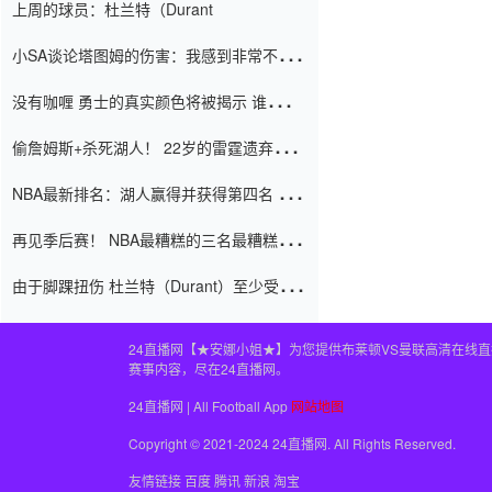
上周的球员：杜兰特（Durant
小SA谈论塔图姆的伤害：我感到非常不舒
服 不想看到这些我向他道歉
没有咖喱 勇士的真实颜色将被揭示 谁注意
到威金斯 他讨厌他的老老板
偷詹姆斯+杀死湖人！ 22岁的雷霆遗弃儿子
上演了一个上帝的剧本：疯狂的反击争夺1
NBA最新排名：湖人赢得并获得第四名 小
亿元人民币的合同
牛队正式淘汰了9th + 76人
再见季后赛！ NBA最糟糕的三名最糟糕的
球员徒劳无功 也许您低估了硬化
由于脚踝扭伤 杜兰特（Durant）至少受伤
了一周
24直播网【★安娜小姐★】为您提供布莱顿VS曼联高清在线
赛事内容，尽在24直播网。
24直播网 | All Football App
网站地图
Copyright © 2021-2024 24直播网. All Rights Reserved.
友情链接
百度
腾讯
新浪
淘宝