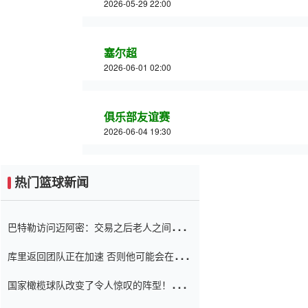
2026-05-29 22:00
塞尔超
2026-06-01 02:00
俱乐部友谊赛
2026-06-04 19:30
热门篮球新闻
巴特勒访问迈阿密：交易之后老人之间的第
一场比赛 要解决热情的怨恨
库里返回团队正在加速 否则他可能会在下
一天回到场地！巴特勒迈阿密的纸牌游戏引
国家橄榄球队改变了令人惊叹的阵型！伊万
起了人们的关注
（Ivan