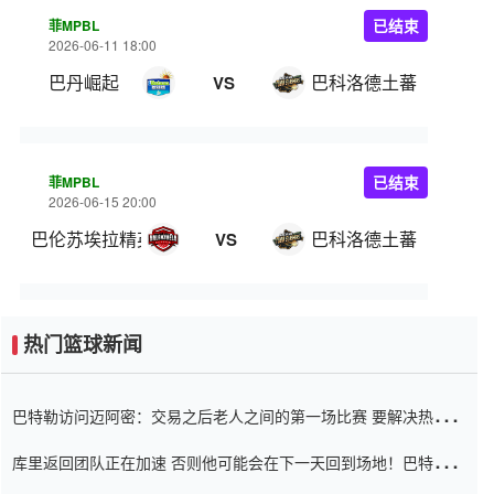
菲MPBL
已结束
2026-06-11 18:00
巴丹崛起
巴科洛德土蕃
VS
菲MPBL
已结束
2026-06-15 20:00
巴伦苏埃拉精英
巴科洛德土蕃
VS
热门篮球新闻
巴特勒访问迈阿密：交易之后老人之间的第一场比赛 要解决热情的
怨恨
库里返回团队正在加速 否则他可能会在下一天回到场地！巴特勒迈
阿密的纸牌游戏引起了人们的关注