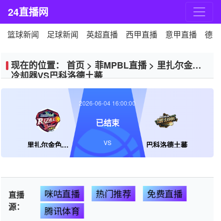
24直播网
篮球新闻
足球新闻
英超直播
西甲直播
意甲直播
德甲
现在的位置：
首页
>
菲MPBL直播
>
里扎尔金色
冷却器VS巴科洛德土蕃
2026-06-04 16:00:00
已结束
VS
里扎尔金色冷却器
巴科洛德土蕃
咪咕直播
热门推荐
免费直播
直播
源：
腾讯体育