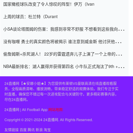
国家橄榄球队改变了令人惊叹的阵型！伊万（Ivan
上周的球员：杜兰特（Durant
小SA谈论塔图姆的伤害：我感到非常不舒服 不想看到这些我向他
道歉
没有咖喱 勇士的真实颜色将被揭示 谁注意到威金斯 他讨厌他的老
老板
偷詹姆斯+杀死湖人！ 22岁的雷霆遗弃儿子上演了一个上帝的剧
本：疯狂的反击争夺1亿元人民币的合同
NBA最新排名：湖人赢得并获得第四名 小牛队正式淘汰了9th + 76
人
24直播网【★安娜小姐★】为您提供布莱顿VS曼联高清在线直播观看服
务，全程画质清晰、播放流畅，带来稳定舒适的观赛体验。我们专注于实
时直播，确保您不错过每一次进攻配合与关键防守。更多精彩赛事内容，
尽在24直播网。
24直播网 | All Football App
网站地图
Copyright © 2021-2024 24直播网. All Rights Reserved.
友情链接
百度
腾讯
新浪
淘宝