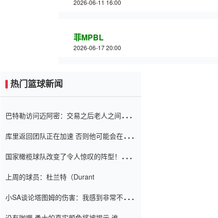
2026-06-11 16:00
菲MPBL
2026-06-17 20:00
热门篮球新闻
巴特勒访问迈阿密：交易之后老人之间的第
一场比赛 要解决热情的怨恨
库里返回团队正在加速 否则他可能会在下
一天回到场地！巴特勒迈阿密的纸牌游戏引
国家橄榄球队改变了令人惊叹的阵型！伊万
起了人们的关注
（Ivan
上周的球员：杜兰特（Durant
小SA谈论塔图姆的伤害：我感到非常不舒
服 不想看到这些我向他道歉
没有咖喱 勇士的真实颜色将被揭示 谁注意