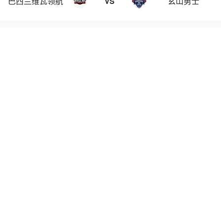
巴西兰维瓦领航
玄山勇士
VS