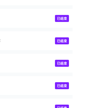
已结束
多斯
已结束
已结束
已结束