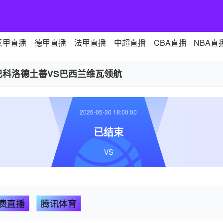
意甲直播
德甲直播
法甲直播
中超直播
CBA直播
NBA直
巴科洛德土蕃VS巴西兰维瓦领航
2026-05-30 18:00:00
已结束
VS
费直播
腾讯体育