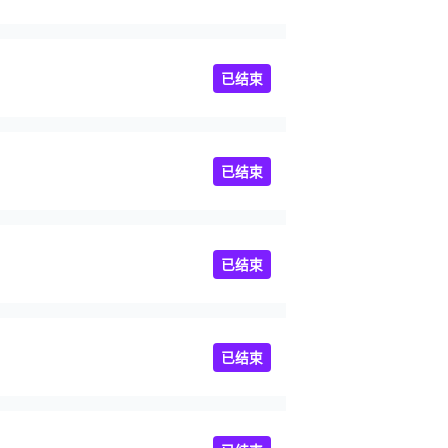
已结束
已结束
已结束
已结束