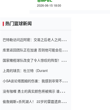
菲MPBL
2026-06-15 18:00
热门篮球新闻
巴特勒访问迈阿密：交易之后老人之间的第
一场比赛 要解决热情的怨恨
库里返回团队正在加速 否则他可能会在下
一天回到场地！巴特勒迈阿密的纸牌游戏引
国家橄榄球队改变了令人惊叹的阵型！伊万
起了人们的关注
（Ivan
上周的球员：杜兰特（Durant
小SA谈论塔图姆的伤害：我感到非常不舒
服 不想看到这些我向他道歉
没有咖喱 勇士的真实颜色将被揭示 谁注意
到威金斯 他讨厌他的老老板
偷詹姆斯+杀死湖人！ 22岁的雷霆遗弃儿子
上演了一个上帝的剧本：疯狂的反击争夺1