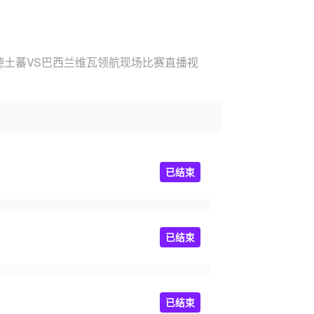
德土蕃VS巴西兰维瓦领航现场比赛直播视
已结束
已结束
已结束