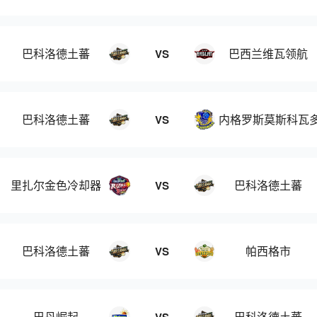
巴科洛德土蕃
巴西兰维瓦领航
VS
巴科洛德土蕃
内格罗斯莫斯科瓦
VS
里扎尔金色冷却器
巴科洛德土蕃
VS
巴科洛德土蕃
帕西格市
VS
巴丹崛起
巴科洛德土蕃