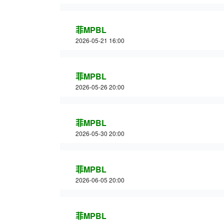
菲MPBL
2026-05-21 16:00
菲MPBL
2026-05-26 20:00
菲MPBL
2026-05-30 20:00
菲MPBL
2026-06-05 20:00
菲MPBL