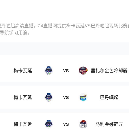
巴丹崛起高清直播，24直播网提供梅卡瓦延VS巴丹崛起现场比
的导航学习用途。
梅卡瓦延
里扎尔金色冷却器
VS
梅卡瓦延
巴丹崛起
VS
梅卡瓦延
马利金娜鞋匠
VS