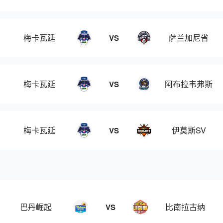
梅卡瓦延
萨兰加尼省
VS
梅卡瓦延
阿布拉韦弗斯
VS
梅卡瓦延
伊莫斯SV
VS
巴丹崛起
比南拉古纳
VS