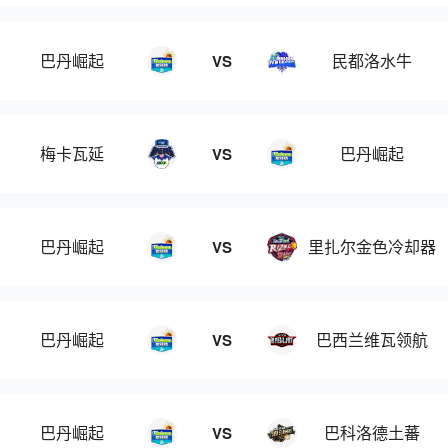
巴丹崛起
民都洛水牛
VS
梅卡瓦延
巴丹崛起
VS
巴丹崛起
里扎尔金色冷却器
VS
巴丹崛起
巴西兰维瓦领航
VS
巴丹崛起
巴科洛德土蕃
VS