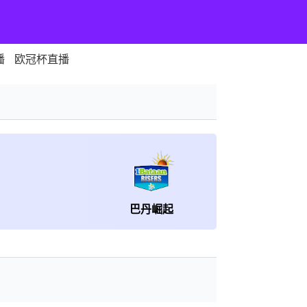
播
欧冠杯直播
巴丹崛起