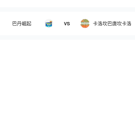
巴丹崛起
卡洛坎巴唐坎卡洛
VS