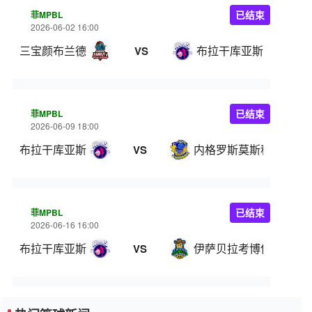
菲MPBL
已结束
2026-06-02 16:00
三宝颜布兰德
布拉干库亚斯
VS
菲MPBL
已结束
2026-06-09 18:00
布拉干库亚斯
内格罗斯莫斯科瓦多斯
VS
菲MPBL
已结束
2026-06-16 16:00
布拉干库亚斯
伊萨贝拉考博伊斯
VS