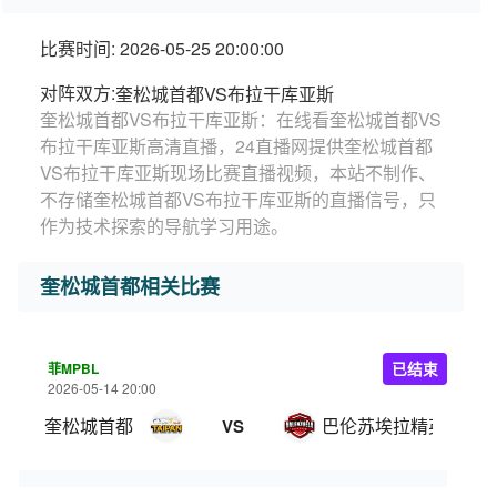
比赛时间: 2026-05-25 20:00:00
对阵双方:
奎松城首都VS布拉干库亚斯
奎松城首都VS布拉干库亚斯：在线看奎松城首都VS
布拉干库亚斯高清直播，24直播网提供奎松城首都
VS布拉干库亚斯现场比赛直播视频，本站不制作、
不存储奎松城首都VS布拉干库亚斯的直播信号，只
作为技术探索的导航学习用途。
奎松城首都相关比赛
菲MPBL
已结束
2026-05-14 20:00
奎松城首都
巴伦苏埃拉精英
VS