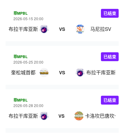
菲MPBL
已结束
2026-05-15 20:00
布拉干库亚斯
马尼拉SV
VS
菲MPBL
已结束
2026-05-25 20:00
奎松城首都
布拉干库亚斯
VS
菲MPBL
已结束
2026-05-28 20:00
布拉干库亚斯
卡洛坎巴唐坎卡洛
VS