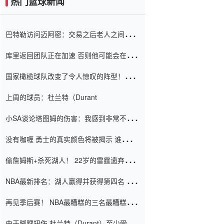
热门篮球新闻
巴特勒访问迈阿密：交易之后老人之间的第
一场比赛 要解决热情的怨恨
库里返回团队正在加速 否则他可能会在下
一天回到场地！巴特勒迈阿密的纸牌游戏引
国家橄榄球队改变了令人惊叹的阵型！伊万
起了人们的关注
（Ivan
上周的球员：杜兰特（Durant
小SA谈论塔图姆的伤害：我感到非常不舒
服 不想看到这些我向他道歉
没有咖喱 勇士的真实颜色将被揭示 谁注意
到威金斯 他讨厌他的老老板
偷詹姆斯+杀死湖人！ 22岁的雷霆遗弃儿子
上演了一个上帝的剧本：疯狂的反击争夺1
NBA最新排名：湖人赢得并获得第四名 小
亿元人民币的合同
牛队正式淘汰了9th + 76人
再见季后赛！ NBA最糟糕的三名最糟糕的
球员徒劳无功 也许您低估了硬化
由于脚踝扭伤 杜兰特（Durant）至少受伤