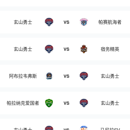
玄山勇士
帕赛航海者
VS
玄山勇士
宿务精英
VS
阿布拉韦弗斯
玄山勇士
VS
帕拉纳克爱国者
玄山勇士
VS
玄山勇士
马尼拉SV