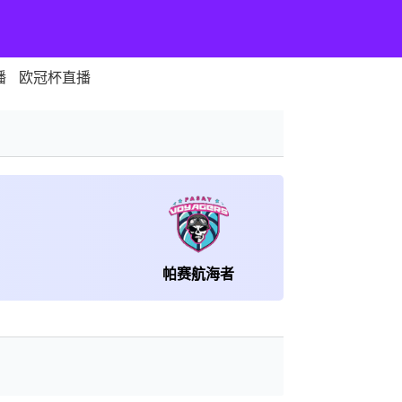
播
欧冠杯直播
帕赛航海者