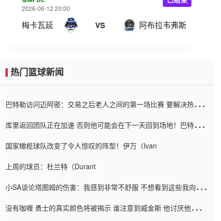
2026-06-12 20:00
梅卡瓦延
阿布拉韦弗斯
VS
热门篮球新闻
巴特勒访问迈阿密：交易之后老人之间的第一场比赛 要解决热情的
怨恨
库里返回团队正在加速 否则他可能会在下一天回到场地！巴特勒迈
阿密的纸牌游戏引起了人们的关注
国家橄榄球队改变了令人惊叹的阵型！伊万（Ivan
上周的球员：杜兰特（Durant
小SA谈论塔图姆的伤害：我感到非常不舒服 不想看到这些我向他
道歉
没有咖喱 勇士的真实颜色将被揭示 谁注意到威金斯 他讨厌他的老
老板