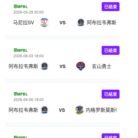
菲MPBL
已结束
2026-05-29 20:00
马尼拉SV
阿布拉韦弗斯
VS
菲MPBL
已结束
2026-06-03 18:00
阿布拉韦弗斯
玄山勇士
VS
菲MPBL
已结束
2026-06-06 18:00
阿布拉韦弗斯
内格罗斯莫斯科瓦多斯
VS
菲MPBL
已结束