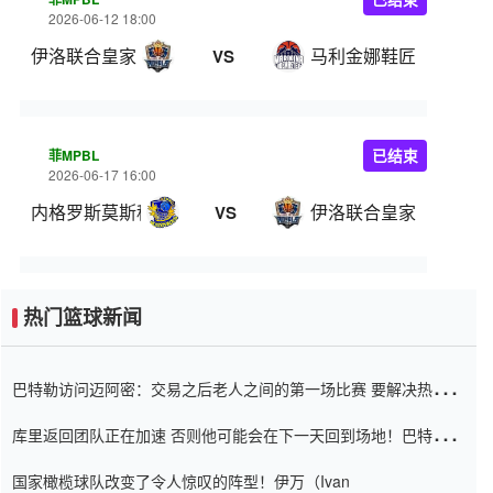
2026-06-12 18:00
伊洛联合皇家
马利金娜鞋匠
VS
菲MPBL
已结束
2026-06-17 16:00
内格罗斯莫斯科瓦多斯
伊洛联合皇家
VS
热门篮球新闻
巴特勒访问迈阿密：交易之后老人之间的第一场比赛 要解决热情的
怨恨
库里返回团队正在加速 否则他可能会在下一天回到场地！巴特勒迈
阿密的纸牌游戏引起了人们的关注
国家橄榄球队改变了令人惊叹的阵型！伊万（Ivan