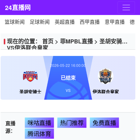
24直播网
篮球新闻
足球新闻
英超直播
西甲直播
意甲直播
德甲
现在的位置：
首页
>
菲MPBL直播
>
圣胡安骑士
VS伊洛联合皇家
2026-05-22 16:00:00
已结束
VS
圣胡安骑士
伊洛联合皇家
咪咕直播
热门推荐
免费直播
直播
源：
腾讯体育