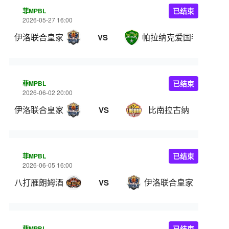
菲MPBL
已结束
2026-05-27 16:00
伊洛联合皇家
帕拉纳克爱国者
VS
菲MPBL
已结束
2026-06-02 20:00
伊洛联合皇家
比南拉古纳
VS
菲MPBL
已结束
2026-06-05 16:00
八打雁朗姆酒
伊洛联合皇家
VS
菲MPBL
已结束